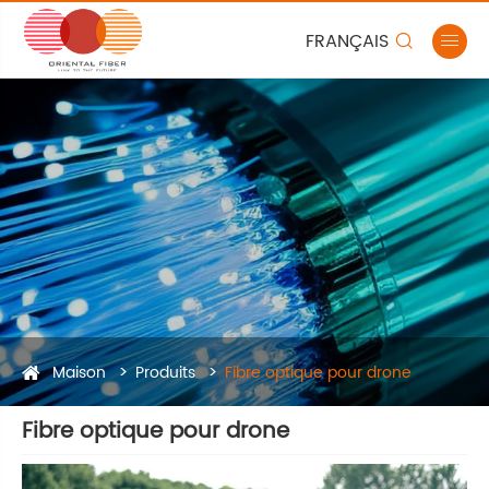
FRANÇAIS


Maison
Produits
Fibre optique pour drone
Fibre optique pour drone