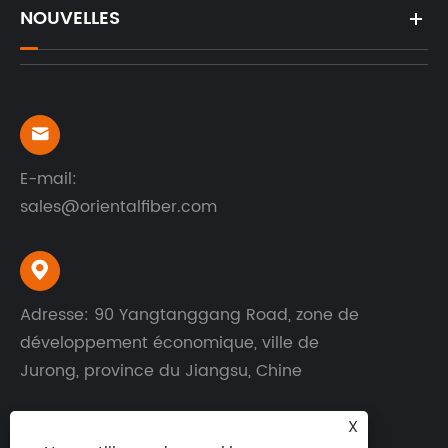
NOUVELLES

E-mail:
sales@orientalfiber.com

Adresse: 90 Yangtanggang Road, zone de
développement économique, ville de
Jurong, province du Jiangsu, Chine
X